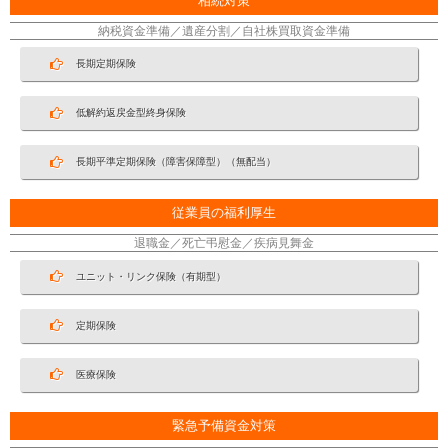
相続対策
納税資金準備／遺産分割／自社株買取資金準備
長期定期保険
低解約返戻金型終身保険
長期平準定期保険（障害保障型）（無配当）
従業員の福利厚生
退職金／死亡弔慰金／疾病見舞金
ユニット・リンク保険（有期型）
定期保険
医療保険
緊急予備資金対策