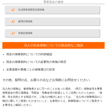
事業資金の確保
生活障害保障型定期保険
逓増定期保険
長期定期保険
法人の生命保険についての総合的なご相談
現在の保険契約についての内容確認
現在の保険契約についての必要性の有無の助言
企業規模や業種ごとの保険選びの目安
その他、疑問の点、お困りの点などお気軽にお問合せください。
法人向け保険は、被保険者さまに万一のことがあった場合、（死亡）保険金等を事業
保障資金や死亡退職金・弔慰金・見舞金等の財源としてご活用いただくための、「保
障」等を目的とする商品です。ご加入の検討にあたっては、「法人向け保険商品のご
検討に際してご留意いただきたいこと」を参照のうえ、税務取扱についてご留意すべ
き事項をご確認ください。