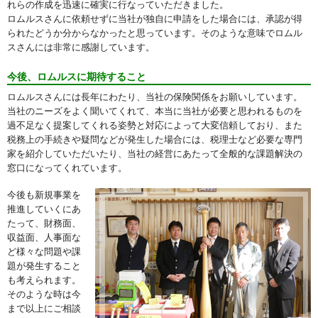
れらの作成を迅速に確実に行なっていただきました。
ロムルスさんに依頼せずに当社が独自に申請をした場合には、承認が得
られたどうか分からなかったと思っています。そのような意味でロムル
スさんには非常に感謝しています。
今後、ロムルスに期待すること
ロムルスさんには長年にわたり、当社の保険関係をお願いしています。
当社のニーズをよく聞いてくれて、本当に当社が必要と思われるものを
過不足なく提案してくれる姿勢と対応によって大変信頼しており、また
税務上の手続きや疑問などが発生した場合には、税理士など必要な専門
家を紹介していただいたり、当社の経営にあたって全般的な課題解決の
窓口になってくれています。
今後も新規事業を
推進していくにあ
たって、財務面、
収益面、人事面な
ど様々な問題や課
題が発生すること
も考えられます。
そのような時は今
まで以上にご相談