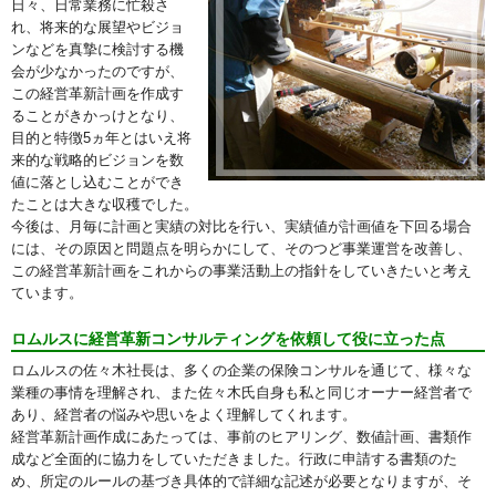
日々、日常業務に忙殺さ
れ、将来的な展望やビジョ
ンなどを真摯に検討する機
会が少なかったのですが、
この経営革新計画を作成す
ることがきかっけとなり、
目的と特徴5ヵ年とはいえ将
来的な戦略的ビジョンを数
値に落とし込むことができ
たことは大きな収穫でした。
今後は、月毎に計画と実績の対比を行い、実績値が計画値を下回る場合
には、その原因と問題点を明らかにして、そのつど事業運営を改善し、
この経営革新計画をこれからの事業活動上の指針をしていきたいと考え
ています。
ロムルスに経営革新コンサルティングを依頼して役に立った点
ロムルスの佐々木社長は、多くの企業の保険コンサルを通じて、様々な
業種の事情を理解され、また佐々木氏自身も私と同じオーナー経営者で
あり、経営者の悩みや思いをよく理解してくれます。
経営革新計画作成にあたっては、事前のヒアリング、数値計画、書類作
成など全面的に協力をしていただきました。行政に申請する書類のた
め、所定のルールの基づき具体的で詳細な記述が必要となりますが、そ