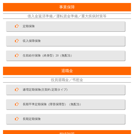
事業保障
借入金返済準備／運転資金準備／重大疾病対策等
定期保険
収入保障保険
生前給付保険（終身型）20（無配当）
退職金
役員退職金／弔慰金
逓増定期保険(主契約:定期タイプ)
長期平準定期保険（障害保障型）（無配当）
長期定期保険