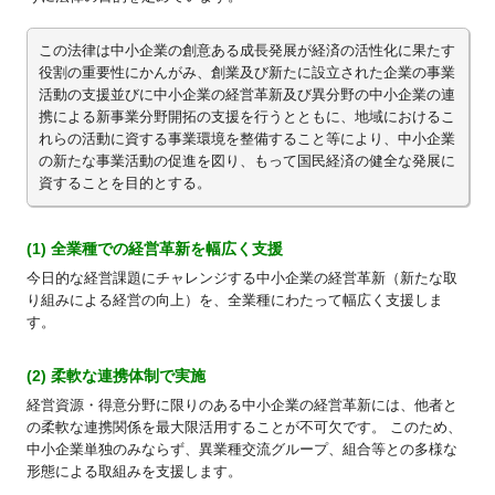
この法律は中小企業の創意ある成長発展が経済の活性化に果たす
役割の重要性にかんがみ、創業及び新たに設立された企業の事業
活動の支援並びに中小企業の経営革新及び異分野の中小企業の連
携による新事業分野開拓の支援を行うとともに、地域におけるこ
れらの活動に資する事業環境を整備すること等により、中小企業
の新たな事業活動の促進を図り、もって国民経済の健全な発展に
資することを目的とする。
(1) 全業種での経営革新を幅広く支援
今日的な経営課題にチャレンジする中小企業の経営革新（新たな取
り組みによる経営の向上）を、全業種にわたって幅広く支援しま
す。
(2) 柔軟な連携体制で実施
経営資源・得意分野に限りのある中小企業の経営革新には、他者と
の柔軟な連携関係を最大限活用することが不可欠です。 このため、
中小企業単独のみならず、異業種交流グループ、組合等との多様な
形態による取組みを支援します。