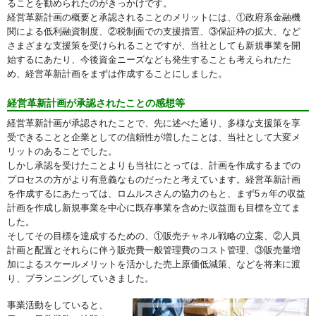
ることを勧められたのがきっかけです。
経営革新計画の概要と承認されることのメリットには、①政府系金融機
関による低利融資制度、②税制面での支援措置、③保証枠の拡大、など
さまざまな支援策を受けられることですが、当社としても新規事業を開
始するにあたり、今後資金ニーズなども発生することも考えられたた
め、経営革新計画をまずは作成することにしました。
経営革新計画が承認されたことの感想等
経営革新計画が承認されたことで、先に述べた通り、多様な支援策を享
受できることと企業としての信頼性が増したことは、当社として大変メ
リットのあることでした。
しかし承認を受けたことよりも当社にとっては、計画を作成するまでの
プロセスの方がより有意義なものだったと考えています。経営革新計画
を作成するにあたっては、ロムルスさんの協力のもと、まず5ヵ年の収益
計画を作成し新規事業を中心に既存事業を含めた収益面も目標を立てま
した。
そしてその目標を達成するための、①販売チャネル戦略の立案、②人員
計画と配置とそれらに伴う販売費一般管理費のコスト管理、③販売量増
加によるスケールメリットを活かした売上原価低減策、などを将来に渡
り、プランニングしていきました。
事業活動をしていると、