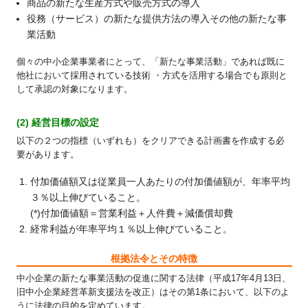
商品の新たな生産方式や販売方式の導入
役務（サービス）の新たな提供方法の導入その他の新たな事
業活動
個々の中小企業事業者にとって、「新たな事業活動」であれば既に
他社において採用されている技術 ・方式を活用する場合でも原則と
して承認の対象になります。
(2) 経営目標の設定
以下の２つの指標（いずれも）をクリアできる計画書を作成する必
要があります。
付加価値額又は従業員一人あたりの付加価値額が、年率平均
３％以上伸びていること。
(*)付加価値額＝営業利益＋人件費＋減価償却費
経常利益が年率平均１％以上伸びていること。
根拠法令とその特徴
中小企業の新たな事業活動の促進に関する法律（平成17年4月13日、
旧中小企業経営革新支援法を改正）はその第1条において、以下のよ
うに法律の目的を定めています。